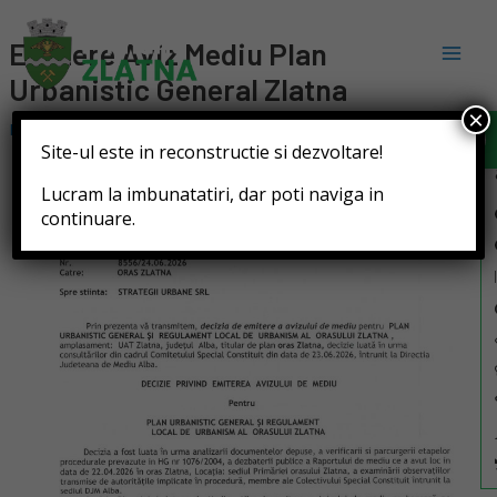
Emitere Aviz Mediu Plan
Urbanistic General Zlatna
Deschide b
×
Leave a Comment
/ By
Primaria Zlatna
/
25 iunie 2026
Site-ul este in reconstructie si dezvoltare!
Lucram la imbunatatiri, dar poti naviga in
continuare.