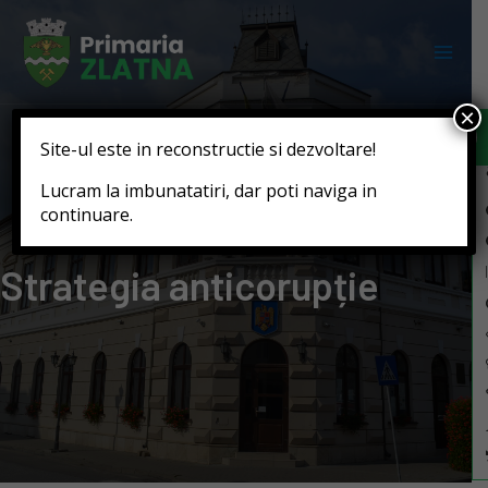
Deschide b
×
Site-ul este in reconstructie si dezvoltare!
Lucram la imbunatatiri, dar poti naviga in
continuare.
Strategia anticorupție