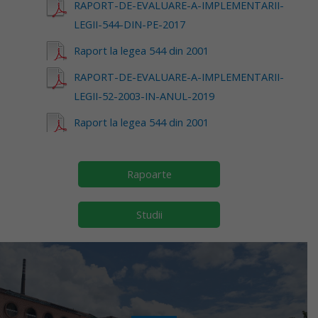
RAPORT-DE-EVALUARE-A-IMPLEMENTARII-
LEGII-544-DIN-PE-2017
Raport la legea 544 din 2001
RAPORT-DE-EVALUARE-A-IMPLEMENTARII-
LEGII-52-2003-IN-ANUL-2019
Raport la legea 544 din 2001
Rapoarte
Studii