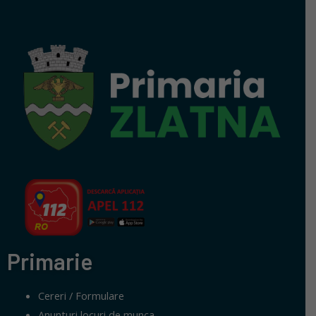
Primarie
Cereri / Formulare
Anunturi locuri de munca