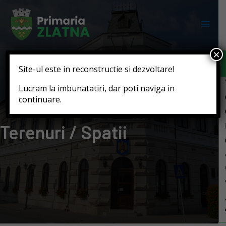
Deschide b
×
Site-ul este in reconstructie si dezvoltare!
Lucram la imbunatatiri, dar poti naviga in
continuare.
Terenuri / Spatii