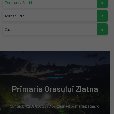
Terenuri / Spatii
Adrese utile
Cazare
Primaria Orasului Zlatna
Contact: 0258 856 337 / pr_zlatna@primariazlatna.ro