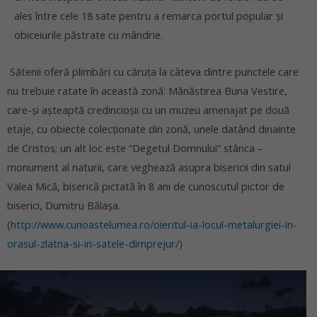
ales între cele 18 sate pentru a remarca portul popular și
obiceiurile păstrate cu mândrie.
Sătenii oferă plimbări cu căruța la câteva dintre punctele care
nu trebuie ratate în această zonă: Mănăstirea Buna Vestire,
care-și așteaptă credincioșii cu un muzeu amenajat pe două
etaje, cu obiecte colecționate din zonă, unele datând dinainte
de Cristos; un alt loc este “Degetul Domnului” stânca –
monument al naturii, care veghează asupra bisericii din satul
Valea Mică, biserică pictată în 8 ani de cunoscutul pictor de
biserici, Dumitru Bălașa.
(
http://www.cunoastelumea.ro/oieritul-ia-locul-metalurgiei-in-
orasul-zlatna-si-in-satele-dimprejur/
)