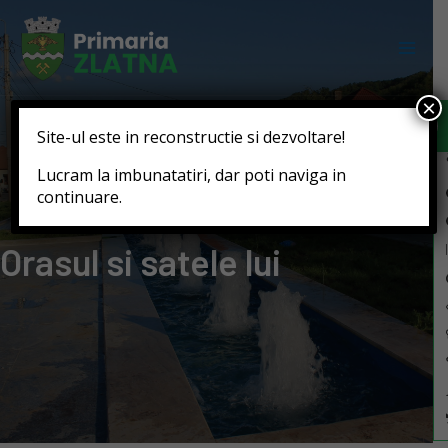
Deschide b
×
Site-ul este in reconstructie si dezvoltare!
Lucram la imbunatatiri, dar poti naviga in
continuare.
Orasul si satele lui