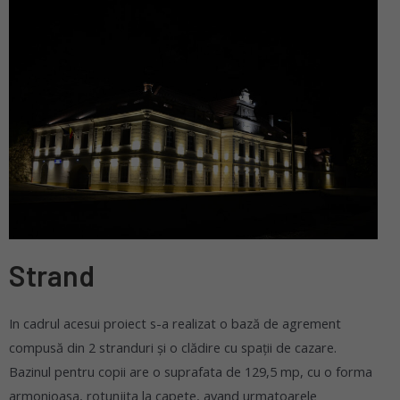
Strand
In cadrul acesui proiect s-a realizat o bază de agrement
compusă din 2 stranduri şi o clădire cu spaţii de cazare.
Bazinul pentru copii are o suprafata de 129,5 mp, cu o forma
armonioasa, rotunjita la capete, avand urmatoarele