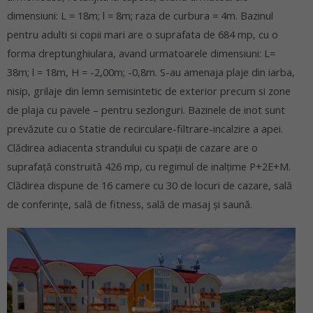
dimensiuni: L = 18m; l = 8m; raza de curbura = 4m. Bazinul
pentru adulti si copii mari are o suprafata de 684 mp, cu o
forma dreptunghiulara, avand urmatoarele dimensiuni: L=
38m; l = 18m, H = -2,00m; -0,8m. S-au amenaja plaje din iarba,
nisip, grilaje din lemn semisintetic de exterior precum si zone
de plaja cu pavele – pentru sezlonguri. Bazinele de inot sunt
prevăzute cu o Statie de recirculare-filtrare-incalzire a apei.
Clădirea adiacenta strandului cu spaţii de cazare are o
suprafaţă construită 426 mp, cu regimul de inalţime P+2E+M.
Clădirea dispune de 16 camere cu 30 de locuri de cazare, sală
de conferinţe, sală de fitness, sală de masaj şi saună.