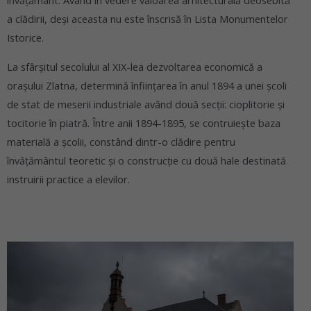
învățământ. Având în vedere valoarea arhitecturală deosebită
a clădirii, deși aceasta nu este înscrisă în Lista Monumentelor
Istorice.
La sfârșitul secolului al XIX-lea dezvoltarea economică a
orașului Zlatna, determină înființarea în anul 1894 a unei școli
de stat de meserii industriale având două secții: cioplitorie și
tocitorie în piatră. Între anii 1894-1895, se contruiește baza
materială a școlii, constând dintr-o clădire pentru
învățământul teoretic și o construcție cu două hale destinată
instruirii practice a elevilor.