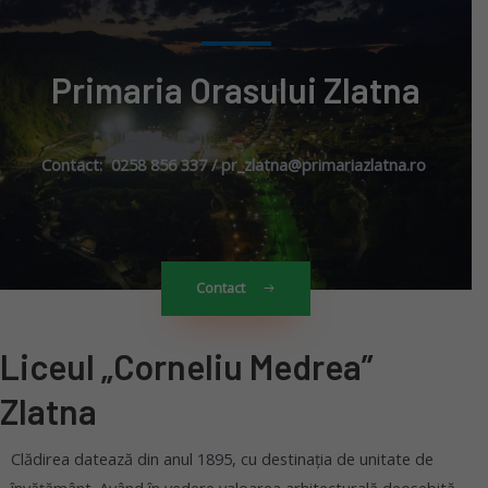
Primaria Orasului Zlatna
Contact: 0258 856 337 / pr_zlatna@primariazlatna.ro
Contact
Liceul „Corneliu Medrea”
Zlatna
Clădirea datează din anul 1895, cu destinația de unitate de