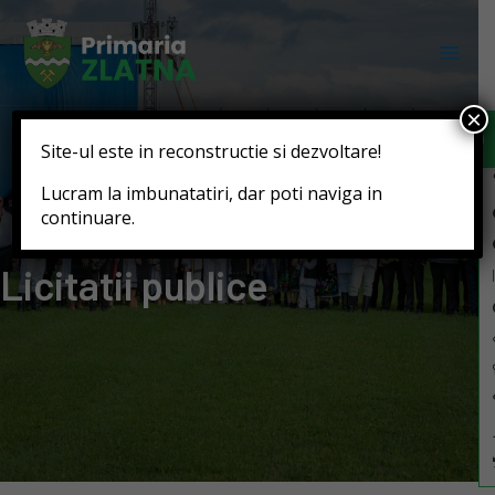
Deschide b
×
Site-ul este in reconstructie si dezvoltare!
Lucram la imbunatatiri, dar poti naviga in
continuare.
Licitatii publice