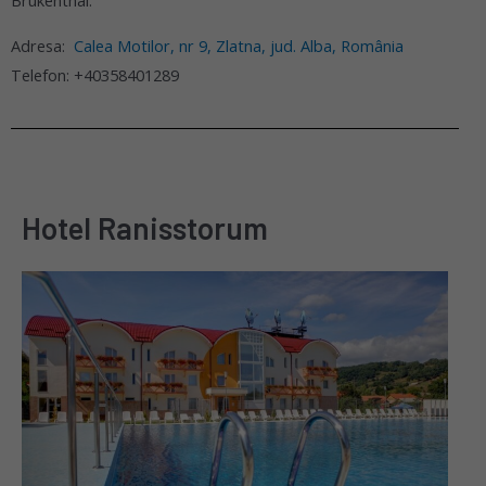
Brukenthal.
Adresa:
Calea Motilor, nr 9, Zlatna, jud. Alba, România
Telefon: +40358401289
Hotel Ranisstorum