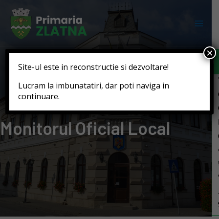
Deschide b
×
Site-ul este in reconstructie si dezvoltare!
Lucram la imbunatatiri, dar poti naviga in
continuare.
Monitorul Oficial Local