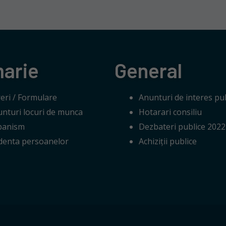
marie
General
eri / Formulare
Anunturi de interes pub
nturi locuri de munca
Hotarari consiliu
banism
Dezbateri publice 2022
denta persoanelor
Achiziții publice