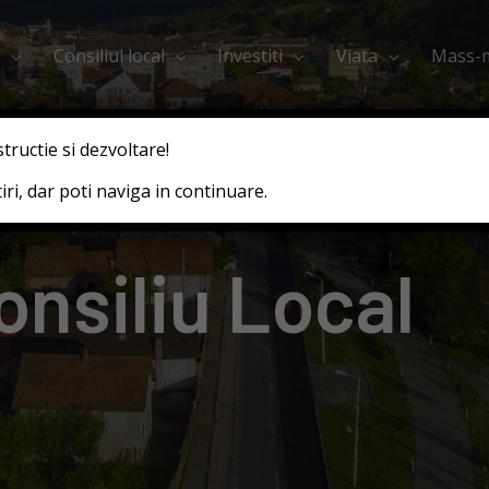
Consiliul local
Investiti
Viata
Mass-
structie si dezvoltare!
ri, dar poti naviga in continuare.
nsiliu Local