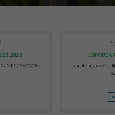
3
An
.02.2023
CONVOCARE
23 ANUNT CONVOCARE
anunt convocare sed
S
R