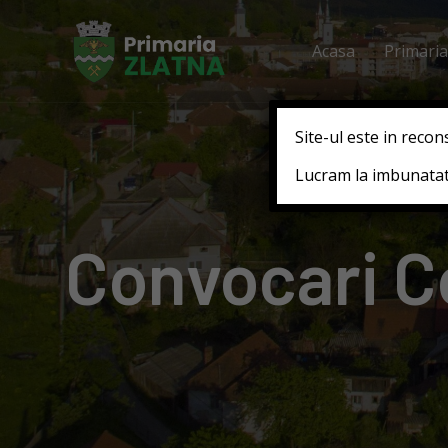
Acasa
Primaria
Site-ul este in recon
Lucram la imbunatati
Convocari Co