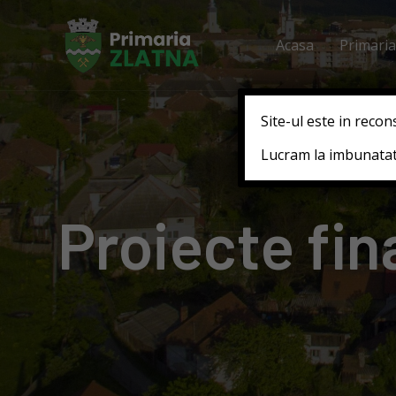
Acasa
Primaria
Site-ul este in recon
Lucram la imbunatati
Proiecte fi