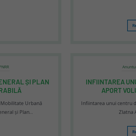
R
 PNRR
Anuntu
ENERAL ȘI PLAN
INFIINTAREA UN
RABILĂ
APORT VOL
n Mobilitate Urbană
Infiintarea unui centru 
eneral și Plan…
Zlatna 
R