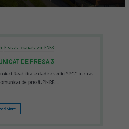
ri
Proiecte finantate prin PNRR
UNICAT DE PRESA 3
oiect Reabilitare cladire sediu SPGC in oras
Comunicat de presă„PNRR:…
ead More