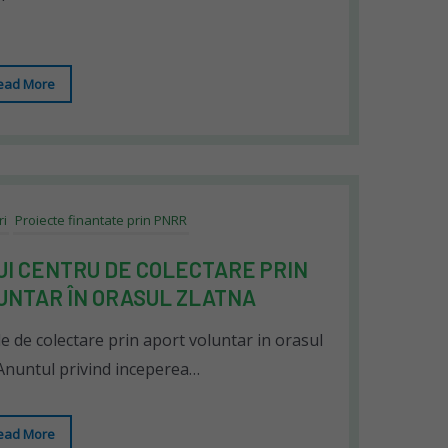
ead More
ri
Proiecte finantate prin PNRR
UI CENTRU DE COLECTARE PRIN
UNTAR ÎN ORASUL ZLATNA
de de colectare prin aport voluntar in orasul
Anuntul privind inceperea…
ead More