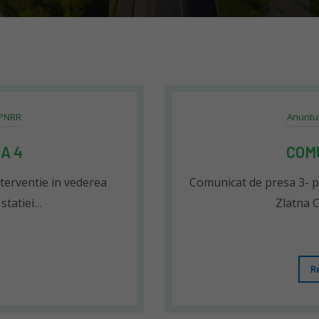
 PNRR
Anuntu
A 4
COM
nterventie in vederea
Comunicat de presa 3- pr
 statiei…
Zlatna 
R