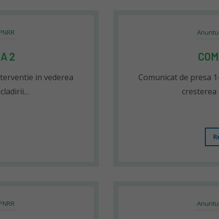
 PNRR
Anuntu
A 2
COM
nterventie in vederea
Comunicat de presa 1- 
cladirii…
cresterea 
R
 PNRR
Anuntu