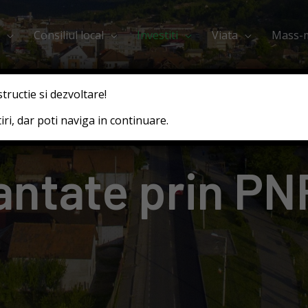
Consiliul local
Investiti
Viata
Mass-
structie si dezvoltare!
ri, dar poti naviga in continuare.
nantate prin P