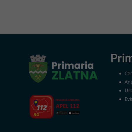
Pri
Cer
Anu
Ur
Evi