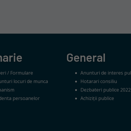
marie
General
eri / Formulare
Anunturi de interes pub
nturi locuri de munca
Hotarari consiliu
banism
Dezbateri publice 2022
denta persoanelor
Achiziții publice