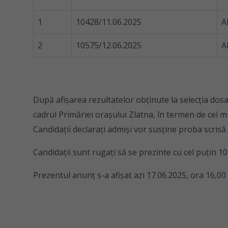
1
10428/11.06.2025
A
2
10575/12.06.2025
A
După afişarea rezultatelor obţinute la selecţia do
cadrul Primăriei oraşului Zlatna, în termen de cel mul
Candidaţii declaraţi admişi vor susţine proba scrisă 
Candidaţii sunt rugaţi să se prezinte cu cel puţin 1
Prezentul anunţ s-a afişat azi 17.06.2025, ora 16,00 l