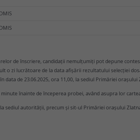
DMIS
DMIS
sarelor de înscriere, candidaţii nemulţumiţi pot depune cont
t o zi lucrătoare de la data afişării rezultatului selecţiei do
în data de 23.06.2025, ora 11,00, la sediul Primăriei oraşului 
0 minute înainte de începerea probei, având asupra lor cartea
a sediul autorităţii, precum şi sit-ul Primăriei oraşului Zlatn