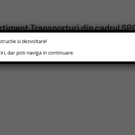
Consiliul local
Investiti
Viata
Mass-
timent Transporturi din cadrul S
025
structie si dezvoltare!
ri, dar poti naviga in continuare.