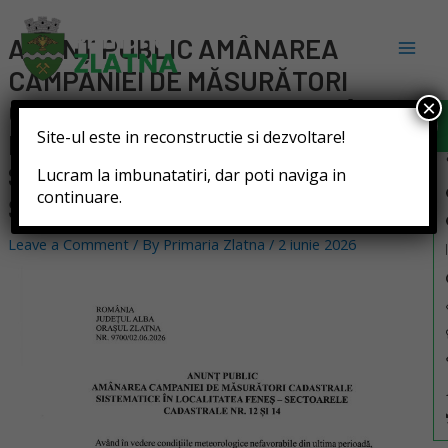
ANUNȚ PUBLIC AMÂNAREA
CAMPANIEI DE MĂSURĂTORI
Deschide b
×
CADASTRALE SISTEMATICE ÎN
Site-ul este in reconstructie si dezvoltare!
LOCALITATEA FENEȘ –
SECTOARELE CADASTRALE NR. 12
Lucram la imbunatatiri, dar poti naviga in
continuare.
ȘI 14
Leave a Comment
/ By
Primaria Zlatna
/
2 iunie 2026