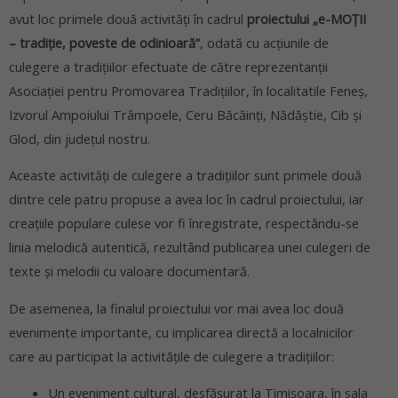
avut loc primele două activități în cadrul
proiectului „e-MOȚII
– tradiție, poveste de odinioară”
, odată cu acțiunile de
culegere a tradițiilor efectuate de către reprezentanții
Asociației pentru Promovarea Tradițiilor, în localitatile Feneș,
Izvorul Ampoiului Trâmpoele, Ceru Băcăinți, Nădăștie, Cib și
Glod, din județul nostru.
Aceaste activități de culegere a tradițiilor sunt primele două
dintre cele patru propuse a avea loc în cadrul proiectului, iar
creaţiile populare culese vor fi înregistrate, respectându-se
linia melodică autentică, rezultând publicarea unei culegeri de
texte și melodii cu valoare documentară.
De asemenea, la finalul proiectului vor mai avea loc două
evenimente importante, cu implicarea directă a localnicilor
care au participat la activitățile de culegere a tradițiilor:
Un eveniment cultural, desfășurat la Timișoara, în sala