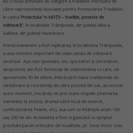
loc o nouă activitate de culegere a tradițiilor efectuată de
către reprezentanții Asociației pentru Promovarea Tradițiilor,
în cadrul
Proiectului ”e-MOȚII – tradiție, poveste de
odinioară”
, în localitățile Trâmpoiele, din județul Alba și
Galbina, din județul Hunedoara.
Primul eveniment a fost replicarea, în localitatea Trâmpoiele,
a unui moment important din viața satului de odinioară:
secerișul. Așa cum spuneam, noi, spectatori și cercetători,
deopotrivă, am fost fermecați de solemnitatea cu care, cei
aproximativ 50 de săteni, îmbrăcați în haine tradiționale de
sărbătoare și coordonați de către preotul din sat, au recreat
acest moment, trecându-ne prin toate etapele (chemarea
oamenilor la seceriș, drumul către locul de secerat,
confecționarea Peanei, etc), așa cum se întâmpla acum 100
sau 200 de ani. Activitatea a fost organizată cu sprijinul
preotului paroh orthodox din localitate, pr. Suciu Victor Liviu