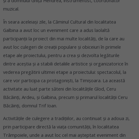
și a domnului Ghiță Hendrea, instrumentist, coordonator
muzical.
În seara aceleiași zile, la Căminul Cultural din localitatea
Galbina a avut loc un eveniment care a adus laolaltă
participanții la proiect din mai multe localități, de la care au
avut loc culegeri de creații populare și obiceiuri în primele
etape ale proiectului, pentru a crea și dezvolta legăturile
dintre aceștia și a stabili detaliile artistice și organizatorice în
vederea pregătirii ultimei etape a proiectului: spectacolul, la
care vor participa ca protagoniști, la Timișoara. La această
activitate au luat parte săteni din localitățile Glod, Ceru
Băcăinți, Ardeu, și Galbina, precum și primarul localității Ceru
Băcăinți, domnul Trif Ioan.
Activitățile de culegere a tradițiilor, au continuat și a adoua zi,
prin participare directă la viața comunității, în localitatea
Trâmpoiele, unde a avut loc cel mai așteptat eveniment din