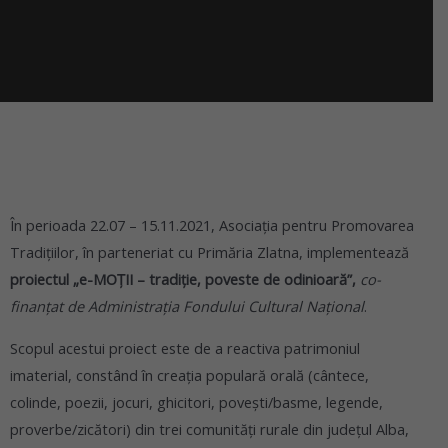
În perioada 22.07 – 15.11.2021, Asociația pentru Promovarea
Tradițiilor, în parteneriat cu Primăria Zlatna, implementează
proiectul „e-MOȚII – tradiție, poveste de odinioară”,
co-
finanțat de Administrația Fondului Cultural Național
.
Scopul acestui proiect este de a reactiva patrimoniul
imaterial, constând în creația populară orală (cântece,
colinde, poezii, jocuri, ghicitori, povești/basme, legende,
proverbe/zicători) din trei comunități rurale din județul Alba,