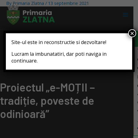
By
Primaria Zlatna
/
13 septembrie 2021
Deschide b
×
Site-ul este in reconstructie si dezvoltare!
Lucram la imbunatatiri, dar poti naviga in
continuare.
Proiectul „e-MOȚII –
tradiție, poveste de
odinioară”