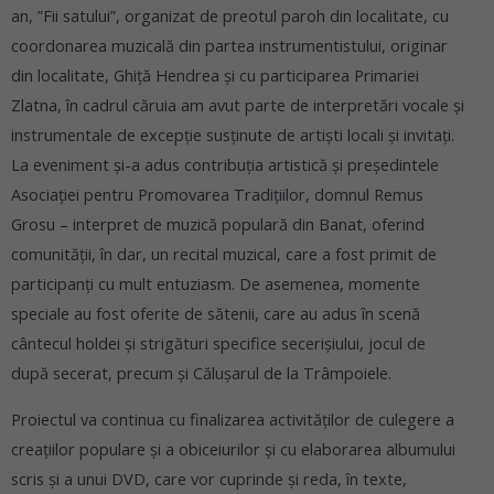
an, ”Fii satului”, organizat de preotul paroh din localitate, cu
coordonarea muzicală din partea instrumentistului, originar
din localitate, Ghiță Hendrea și cu participarea Primariei
Zlatna, în cadrul căruia am avut parte de interpretări vocale și
instrumentale de excepție susținute de artiști locali și invitați.
La eveniment și-a adus contribuția artistică și președintele
Asociației pentru Promovarea Tradițiilor, domnul Remus
Grosu – interpret de muzică populară din Banat, oferind
comunității, în dar, un recital muzical, care a fost primit de
participanți cu mult entuziasm. De asemenea, momente
speciale au fost oferite de sătenii, care au adus în scenă
cântecul holdei și strigături specifice secerișiului, jocul de
după secerat, precum și Călușarul de la Trâmpoiele.
Proiectul va continua cu finalizarea activităților de culegere a
creațiilor populare și a obiceiurilor și cu elaborarea albumului
scris și a unui DVD, care vor cuprinde și reda, în texte,