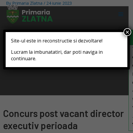
By
Primaria Zlatna
/
24 iunie 2023
Deschide b
×
Site-ul este in reconstructie si dezvoltare!
Lucram la imbunatatiri, dar poti naviga in
continuare.
Concurs post vacant director
executiv perioada