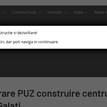
Consiliul local
Investiti
Viata
Mass-
structie si dezvoltare!
ri, dar poti naviga in continuare.
rare PUZ construire centr
Galati.