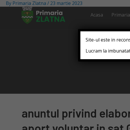
By
Primaria Zlatna
/
23 martie 2023
Acasa
Primaria
Site-ul este in recon
Lucram la imbunatati
anuntul privind elabo
aport voluntar in sat 