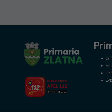
Pri
Cer
Anu
Ur
Evi