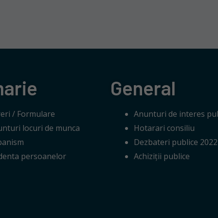
marie
General
eri / Formulare
Anunturi de interes pub
nturi locuri de munca
Hotarari consiliu
banism
Dezbateri publice 2022
denta persoanelor
Achiziții publice