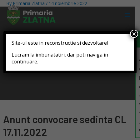
By
Primaria Zlatna
/
14 noiembrie 2022
Deschide b
×
Site-ul este in reconstructie si dezvoltare!
Lucram la imbunatatiri, dar poti naviga in
continuare.
Anunt convocare sedinta CL
17.11.2022