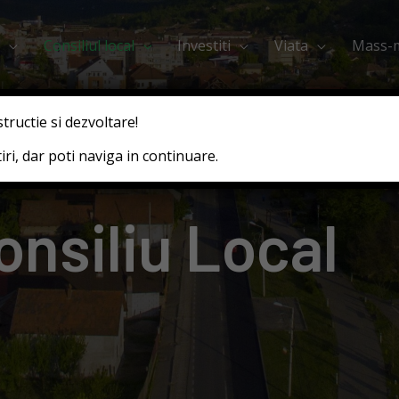
Consiliul local
Investiti
Viata
Mass-
structie si dezvoltare!
ri, dar poti naviga in continuare.
nsiliu Local