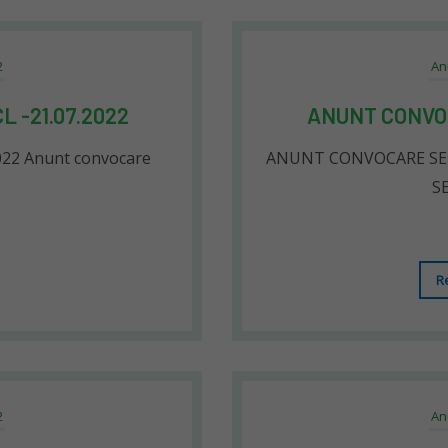
2
An
 -21.07.2022
ANUNT CONVOC
22 Anunt convocare
ANUNT CONVOCARE SED
S
R
2
An