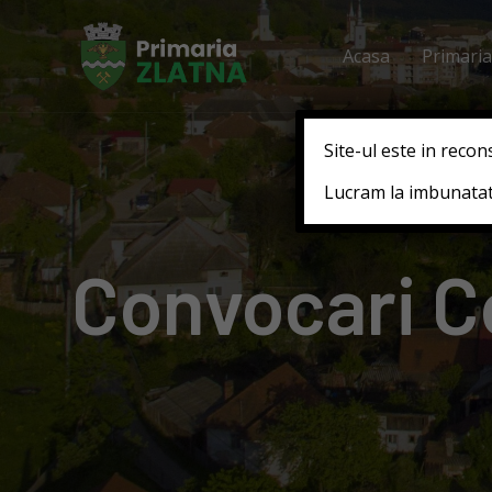
Acasa
Primaria
Site-ul este in recon
Lucram la imbunatati
Convocari Co