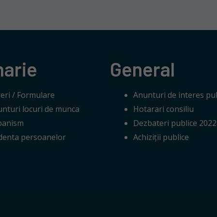
marie
General
eri / Formulare
Anunturi de interes pub
nturi locuri de munca
Hotarari consiliu
banism
Dezbateri publice 2022
denta persoanelor
Achiziții publice