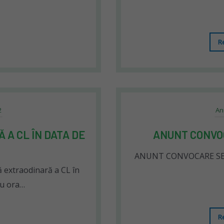
R
2
An
A CL ÎN DATA DE
ANUNT CONVOC
ANUNT CONVOCARE SE
extraodinară a CL în
cu ora…
R