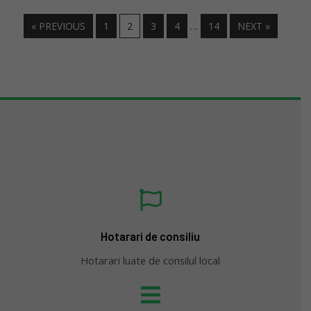
…
« PREVIOUS
1
2
3
4
14
NEXT »
Hotarari de consiliu
Hotarari luate de consilul local