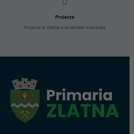
Proiecte
Proiecte in Zlatna si localitatile invecinate