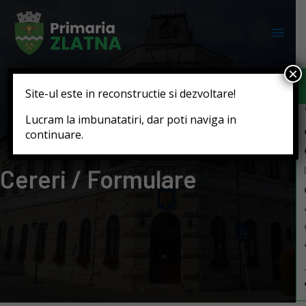
Deschide b
×
Site-ul este in reconstructie si dezvoltare!
Lucram la imbunatatiri, dar poti naviga in
continuare.
Cereri / Formulare